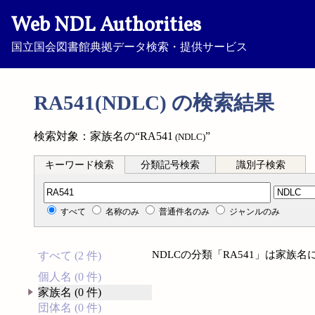
Web NDL Authorities
国立国会図書館典拠データ検索・提供サービス
RA541(NDLC) の検索結果
検索対象：家族名の“RA541
”
(NDLC)
キーワード検索
分類記号検索
識別子検索
分類記号検索
すべて
名称のみ
普通件名のみ
ジャンルのみ
NDLCの分類「RA541」は家族
すべて (2 件)
個人名 (0 件)
家族名 (0 件)
団体名 (0 件)