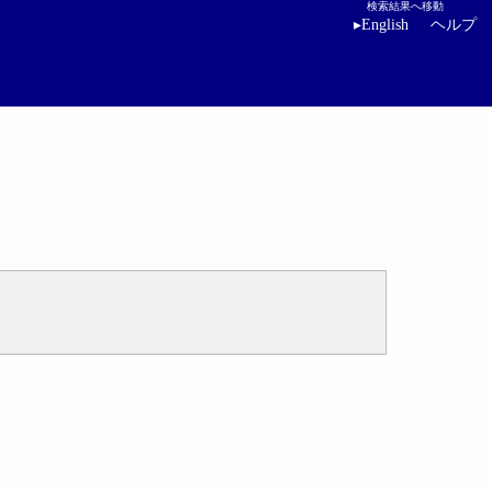
検索結果へ移動
▸
English
ヘルプ