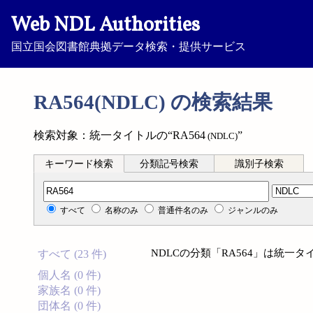
Web NDL Authorities
国立国会図書館典拠データ検索・提供サービス
RA564(NDLC) の検索結果
検索対象：統一タイトルの“RA564
”
(NDLC)
キーワード検索
分類記号検索
識別子検索
分類記号検索
すべて
名称のみ
普通件名のみ
ジャンルのみ
NDLCの分類「RA564」は統一
すべて (23 件)
個人名 (0 件)
家族名 (0 件)
団体名 (0 件)