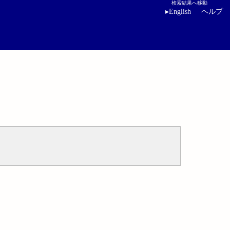
検索結果へ移動
▸
English
ヘルプ