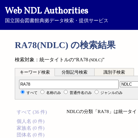
Web NDL Authorities
国立国会図書館典拠データ検索・提供サービス
RA78(NDLC) の検索結果
検索対象：統一タイトルの“RA78
”
(NDLC)
キーワード検索
分類記号検索
識別子検索
分類記号検索
すべて
名称のみ
普通件名のみ
ジャンルのみ
NDLCの分類「RA78」は統一
すべて (36 件)
個人名 (0 件)
家族名 (0 件)
団体名 (0 件)