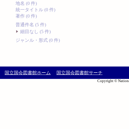
地名 (0 件)
統一タイトル (0 件)
著作 (0 件)
普通件名 (5 件)
細目なし (5 件)
ジャンル・形式 (0 件)
国立国会図書館ホーム
国立国会図書館サーチ
Copyright © Nationa