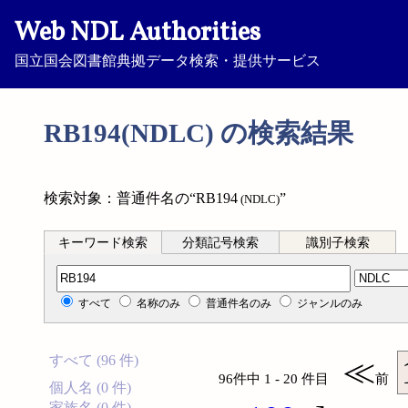
Web NDL Authorities
国立国会図書館典拠データ検索・提供サービス
RB194(NDLC) の検索結果
検索対象：普通件名の“RB194
”
(NDLC)
キーワード検索
分類記号検索
識別子検索
分類記号検索
すべて
名称のみ
普通件名のみ
ジャンルのみ
すべて (96 件)
≪
96件中 1 - 20 件目
前
個人名 (0 件)
家族名 (0 件)