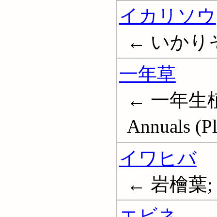
イカリソウ
← いかりそ
一年草
← 一年生植
Annuals (Pl
イワヒバ
← 岩檜葉;
エビネ