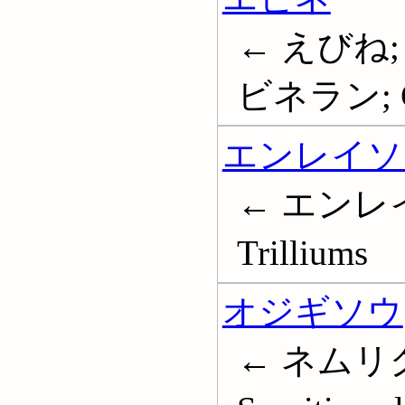
← えびね;
ビネラン; Ca
エンレイソ
← エンレイ
Trilliums
オジギソウ
← ネムリグ