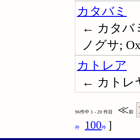
カタバミ
← カタバミ
ノグサ; Oxa
カトレア
← カトレ
≪
96件中 1 - 20 件目
前
100
]
件
件