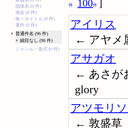
100
]
件
件
団体名 (0 件)
地名 (0 件)
統一タイトル (0 件)
アイリス
著作 (0 件)
普通件名 (96 件)
← アヤメ属; 
細目なし (96 件)
ジャンル・形式 (0 件)
アサガオ
← あさがお; 
glory
アツモリソ
← 敦盛草