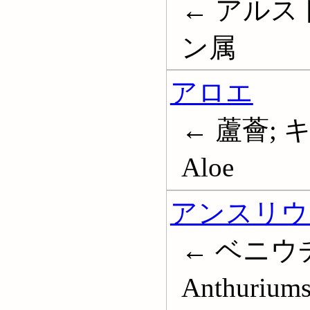
← アルス
ン属
アロエ
← 蘆薈; 
Aloe
アンスリウ
← ベニウ
Anthurium