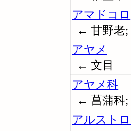
アマドコロ
← 甘野老; 萎
アヤメ
← 文目
アヤメ科
← 菖蒲科; Ir
アルストロ