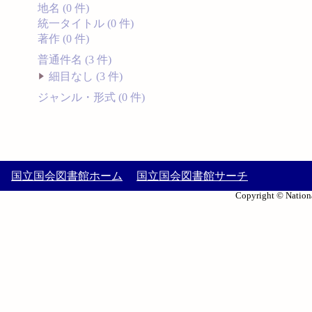
地名 (0 件)
統一タイトル (0 件)
著作 (0 件)
普通件名 (3 件)
細目なし (3 件)
ジャンル・形式 (0 件)
国立国会図書館ホーム
国立国会図書館サーチ
Copyright © Nationa