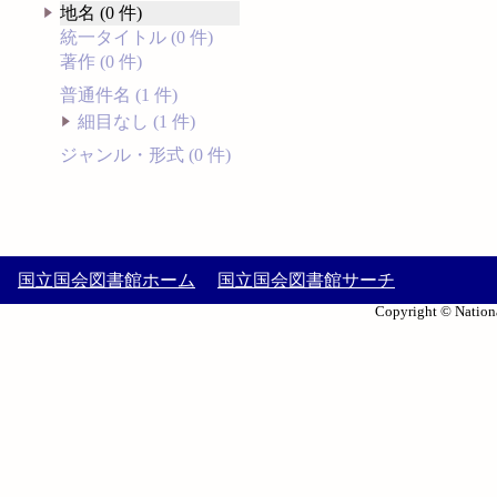
地名 (0 件)
統一タイトル (0 件)
著作 (0 件)
普通件名 (1 件)
細目なし (1 件)
ジャンル・形式 (0 件)
国立国会図書館ホーム
国立国会図書館サーチ
Copyright © Nationa