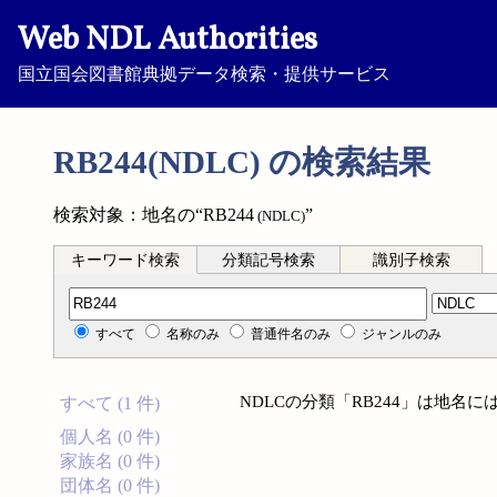
Web NDL Authorities
国立国会図書館典拠データ検索・提供サービス
RB244(NDLC) の検索結果
検索対象：地名の“RB244
”
(NDLC)
キーワード検索
分類記号検索
識別子検索
分類記号検索
すべて
名称のみ
普通件名のみ
ジャンルのみ
NDLCの分類「RB244」は地名
すべて (1 件)
個人名 (0 件)
家族名 (0 件)
団体名 (0 件)