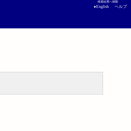
検索結果へ移動
▸
English
ヘルプ