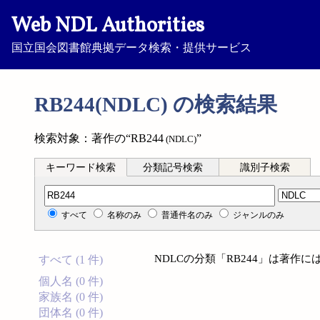
Web NDL Authorities
国立国会図書館典拠データ検索・提供サービス
RB244(NDLC) の検索結果
検索対象：著作の“RB244
”
(NDLC)
キーワード検索
分類記号検索
識別子検索
分類記号検索
すべて
名称のみ
普通件名のみ
ジャンルのみ
NDLCの分類「RB244」は著作
すべて (1 件)
個人名 (0 件)
家族名 (0 件)
団体名 (0 件)