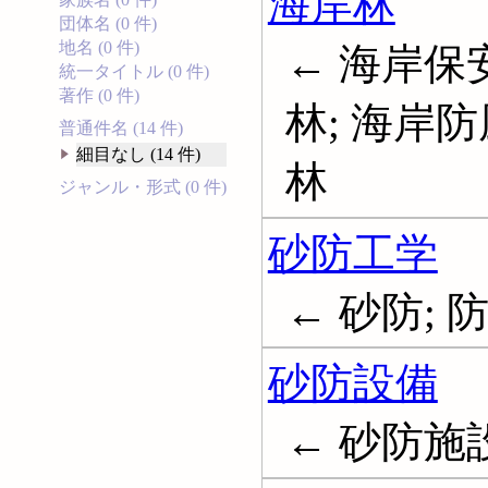
海岸林
団体名 (0 件)
地名 (0 件)
← 海岸保
統一タイトル (0 件)
著作 (0 件)
林; 海岸防
普通件名 (14 件)
細目なし (14 件)
林
ジャンル・形式 (0 件)
砂防工学
← 砂防; 
砂防設備
← 砂防施