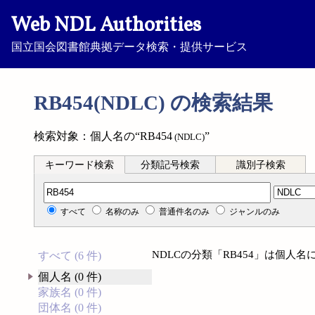
Web NDL Authorities
国立国会図書館典拠データ検索・提供サービス
RB454(NDLC) の検索結果
検索対象：個人名の“RB454
”
(NDLC)
キーワード検索
分類記号検索
識別子検索
分類記号検索
すべて
名称のみ
普通件名のみ
ジャンルのみ
NDLCの分類「RB454」は個人
すべて (6 件)
個人名 (0 件)
家族名 (0 件)
団体名 (0 件)