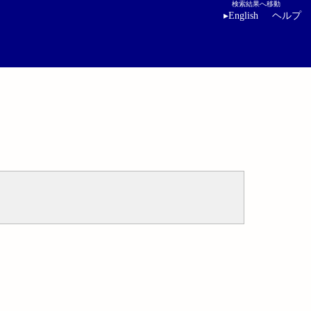
検索結果へ移動
▸
English
ヘルプ