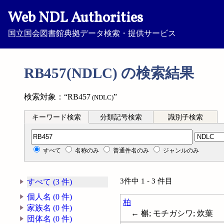
Web NDL Authorities
国立国会図書館典拠データ検索・提供サービス
RB457(NDLC) の検索結果
検索対象：“RB457
”
(NDLC)
キーワード検索
分類記号検索
識別子検索
分類記号検索
すべて
名称のみ
普通件名のみ
ジャンルのみ
3件中 1 - 3 件目
すべて (3 件)
個人名 (0 件)
柏
家族名 (0 件)
← 槲; モチガシワ; 炊葉
団体名 (0 件)