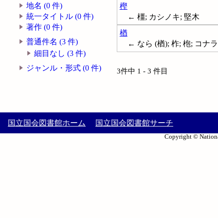
地名 (0 件)
樫
統一タイトル (0 件)
← 橿; カシノキ; 堅木
著作 (0 件)
楢
普通件名 (3 件)
← なら (楢); 柞; 枹; コナ
細目なし (3 件)
ジャンル・形式 (0 件)
3件中 1 - 3 件目
国立国会図書館ホーム
国立国会図書館サーチ
Copyright © Nationa