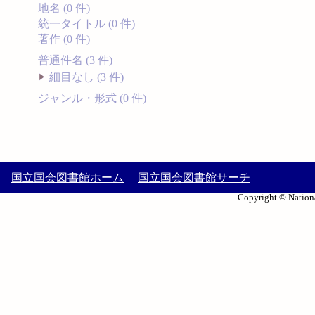
地名 (0 件)
統一タイトル (0 件)
著作 (0 件)
普通件名 (3 件)
細目なし (3 件)
ジャンル・形式 (0 件)
国立国会図書館ホーム
国立国会図書館サーチ
Copyright © Nationa