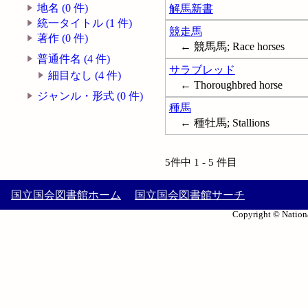
地名 (0 件)
解馬新書
統一タイトル (1 件)
競走馬
著作 (0 件)
← 競馬馬; Race horses
普通件名 (4 件)
サラブレッド
細目なし (4 件)
← Thoroughbred horse
ジャンル・形式 (0 件)
種馬
← 種牡馬; Stallions
5件中 1 - 5 件目
国立国会図書館ホーム
国立国会図書館サーチ
Copyright © Nationa