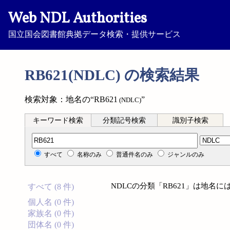
Web NDL Authorities
国立国会図書館典拠データ検索・提供サービス
RB621(NDLC) の検索結果
検索対象：地名の“RB621
”
(NDLC)
キーワード検索
分類記号検索
識別子検索
分類記号検索
すべて
名称のみ
普通件名のみ
ジャンルのみ
NDLCの分類「RB621」は地名
すべて (8 件)
個人名 (0 件)
家族名 (0 件)
団体名 (0 件)