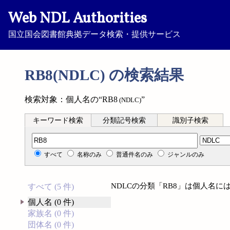
Web NDL Authorities
国立国会図書館典拠データ検索・提供サービス
RB8(NDLC) の検索結果
検索対象：個人名の“RB8
”
(NDLC)
キーワード検索
分類記号検索
識別子検索
分類記号検索
すべて
名称のみ
普通件名のみ
ジャンルのみ
NDLCの分類「RB8」は個人名
すべて (5 件)
個人名 (0 件)
家族名 (0 件)
団体名 (0 件)