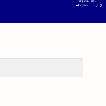
検索結果へ移動
▸
English
ヘルプ