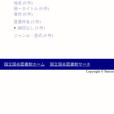
地名 (0 件)
統一タイトル (0 件)
著作 (0 件)
普通件名 (3 件)
細目なし (3 件)
ジャンル・形式 (0 件)
国立国会図書館ホーム
国立国会図書館サーチ
Copyright © Nationa