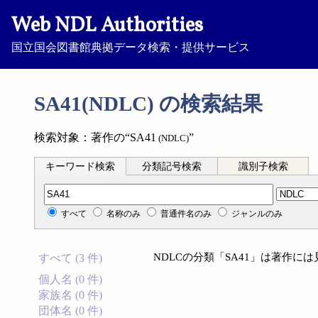
Web NDL Authorities
国立国会図書館典拠データ検索・提供サービス
SA41(NDLC) の検索結果
検索対象：著作の“SA41
”
(NDLC)
キーワード検索
分類記号検索
識別子検索
分類記号検索
すべて
名称のみ
普通件名のみ
ジャンルのみ
NDLCの分類「SA41」は著作に
すべて (3 件)
個人名 (0 件)
家族名 (0 件)
団体名 (0 件)