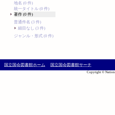
地名 (0 件)
統一タイトル (0 件)
著作 (0 件)
普通件名 (3 件)
細目なし (3 件)
ジャンル・形式 (0 件)
国立国会図書館ホーム
国立国会図書館サーチ
Copyright © Nationa