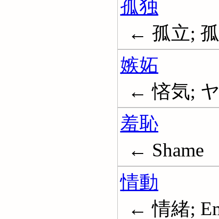
孤独
← 孤立; 孤独感
嫉妬
← 悋気; ヤキ
羞恥
← Shame
情動
← 情緒; Em