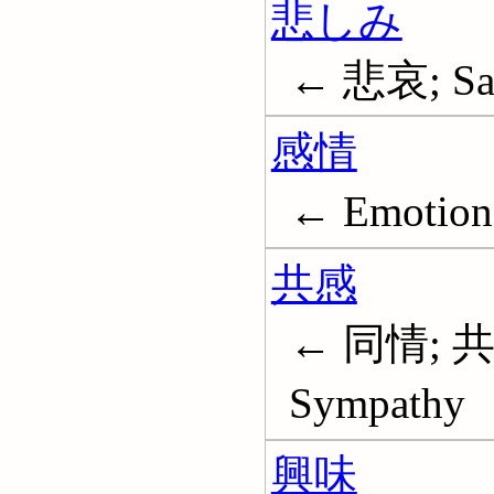
悲しみ
← 悲哀; Sa
感情
← Emotions
共感
← 同情; 共
Sympathy
興味