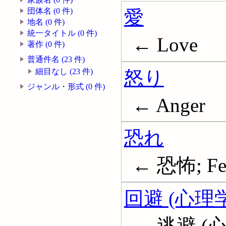
愛
団体名 (0 件)
地名 (0 件)
統一タイトル (0 件)
← Love
著作 (0 件)
普通件名 (23 件)
怒り
細目なし (23 件)
ジャンル・形式 (0 件)
← Anger
恐れ
← 恐怖; Fe
回避 (心理学
← 逃避 (心理