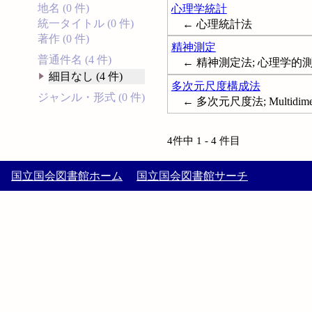
地名 (0 件)
心理学統計
統一タイトル (0 件)
← 心理統計法
著作 (0 件)
精神測定
普通件名 (4 件)
← 精神測定法; 心理学的測定;
細目なし (4 件)
多次元尺度構成法
ジャンル・形式 (0 件)
← 多次元尺度法; Multidimensi
4件中 1 - 4 件目
国立国会図書館ホーム
国立国会図書館サーチ