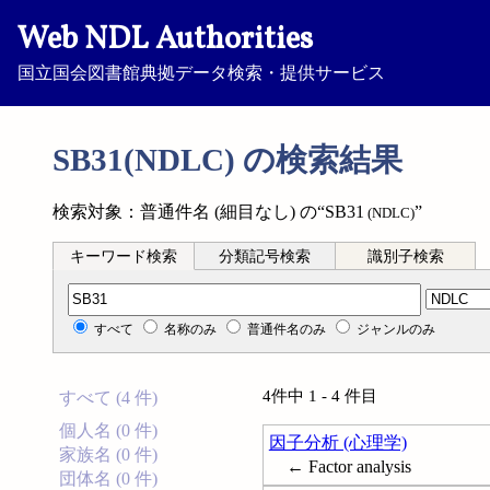
Web NDL Authorities
国立国会図書館典拠データ検索・提供サービス
SB31(NDLC) の検索結果
検索対象：普通件名 (細目なし) の“SB31
”
(NDLC)
キーワード検索
分類記号検索
識別子検索
分類記号検索
すべて
名称のみ
普通件名のみ
ジャンルのみ
4件中 1 - 4 件目
すべて (4 件)
個人名 (0 件)
因子分析 (心理学)
家族名 (0 件)
← Factor analysis
団体名 (0 件)