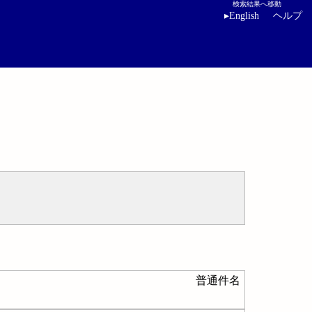
検索結果へ移動
▸
English
ヘルプ
普通件名