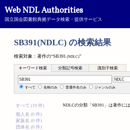
Web NDL Authorities
国立国会図書館典拠データ検索・提供サービス
SB391(NDLC) の検索結果
検索対象：著作の“SB391
”
(NDLC)
キーワード検索
分類記号検索
識別子検索
分類記号検索
すべて
名称のみ
普通件名のみ
ジャンルのみ
NDLCの分類「SB391」は著作
すべて (19 件)
個人名 (0 件)
家族名 (0 件)
団体名 (0 件)