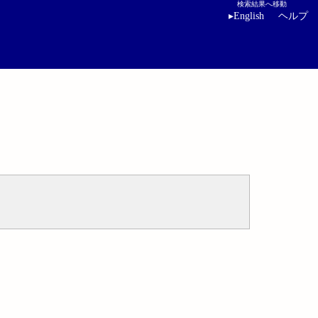
検索結果へ移動
▸
English
ヘルプ