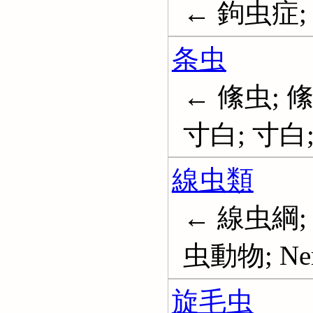
← 鉤虫症; H
条虫
← 絛虫; 
寸白; 寸白; 
線虫類
← 線虫綱;
虫動物; Nem
旋毛虫