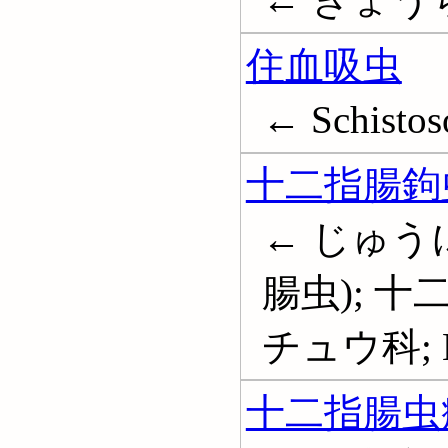
住血吸虫
← Schisto
十二指腸鉤
← じゅう
腸虫); 十
チュウ科; H
十二指腸虫