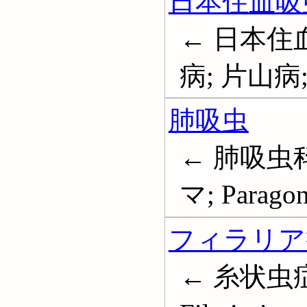
日本住血吸
← 日本住
病; 片山病; S
肺吸虫
← 肺吸虫
マ; Paragon
フィラリア
← 糸状虫