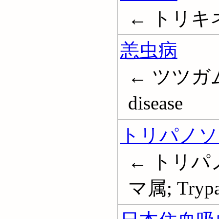
← トリキネラ; 
恙虫病
← ツツガムシ
disease
トリパノソ
← トリパ
マ属; Trypa