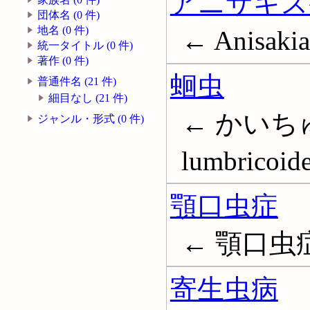
アニサキス
団体名 (0 件)
地名 (0 件)
← Anisakia
統一タイトル (0 件)
著作 (0 件)
蛔虫
普通件名 (21 件)
細目なし (21 件)
← かいちゅう
ジャンル・形式 (0 件)
lumbricoid
顎口虫症
← 顎口虫症; 
寄生虫病