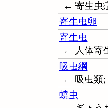
← 寄生虫症; P
寄生虫卵
寄生虫
← 人体寄生虫; 
吸虫綱
← 吸虫類; 吸
蟯虫
← ぎょうちゅ