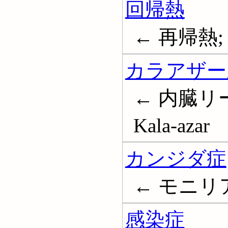
回帰熱
← 再帰熱; Re
カラアザー
← 内臓リ
Kala-azar
カンジダ症
← モニリア症;
感染症