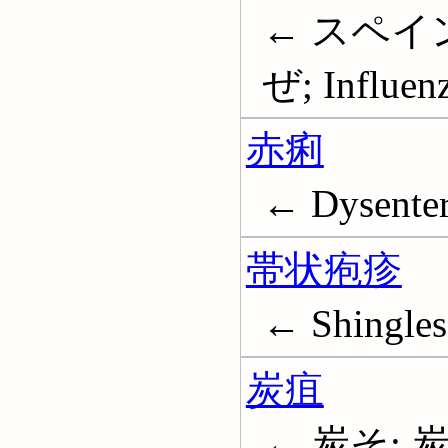
← スペイ
ぜ; Influen
赤痢
← Dysente
帯状疱疹
← Shingles
炭疽
← 炭そ; 炭