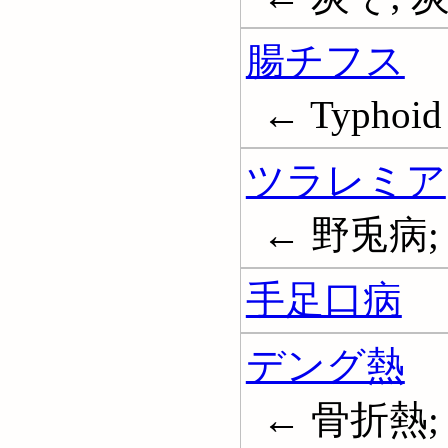
腸チフス
← Typhoid 
ツラレミア
← 野兎病; 大
手足口病
デング熱
← 骨折熱; 