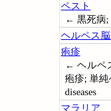
ペスト
← 黒死病; P
ヘルペス脳
疱疹
← ヘルペス
疱疹; 単純ヘ
diseases
マラリア