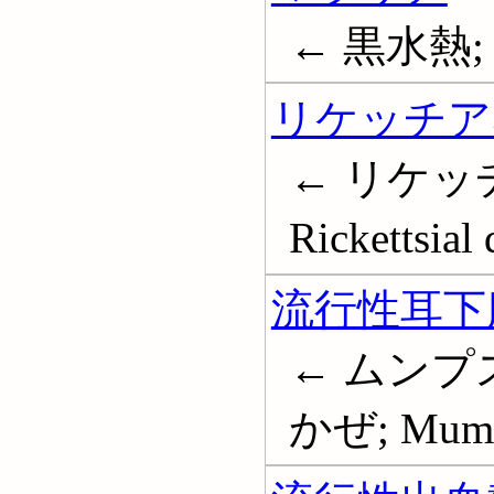
← 黒水熱; 瘧
リケッチア
← リケッ
Rickettsial 
流行性耳下
← ムンプ
かぜ; Mum