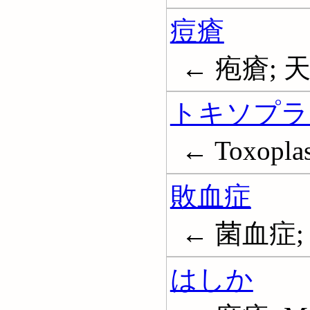
痘瘡
← 疱瘡; 天然
トキソプラ
← Toxopla
敗血症
← 菌血症; S
はしか