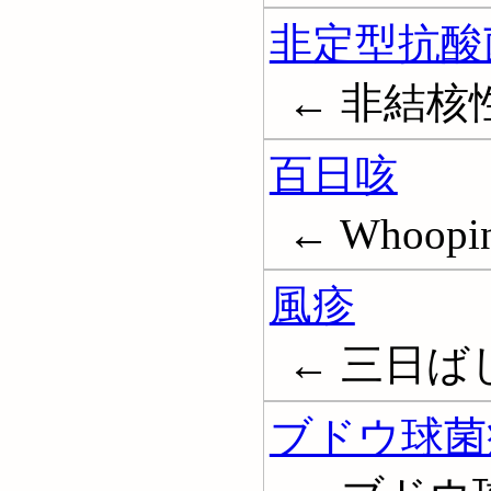
非定型抗酸
← 非結核
百日咳
← Whoopin
風疹
← 三日ばしか
ブドウ球菌