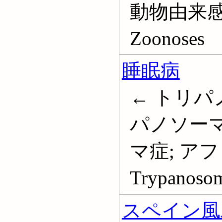
動物由来感
Zoonoses
睡眠病
← トリパ
パノソーマ
マ症; ア
Trypanosom
スペイン風