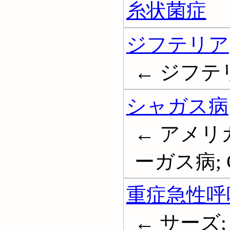
糸状菌症
ジフテリア
← ジフテリヤ
シャガス病
← アメリ
ーガス病; Cha
重症急性呼
← サーズ; S