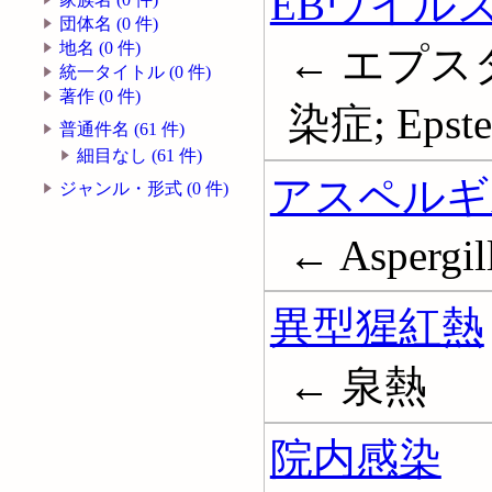
EBウイル
団体名 (0 件)
地名 (0 件)
← エプ
統一タイトル (0 件)
著作 (0 件)
染症; Epstei
普通件名 (61 件)
細目なし (61 件)
アスペルギ
ジャンル・形式 (0 件)
← Aspergill
異型猩紅熱
← 泉熱
院内感染