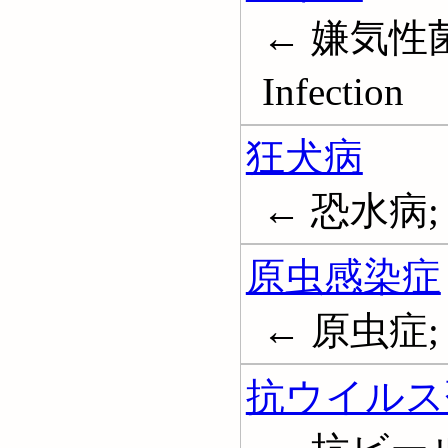
← 嫌気性菌症;
Infection
狂犬病
← 恐水病; R
原虫感染症
← 原虫症; Pr
抗ウイルス