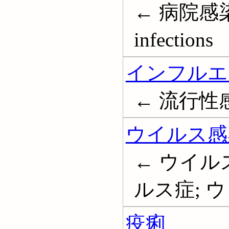
← 病院感染;
infections
インフルエ
← 流行性感冒;
ウイルス感
← ウイル
ルス症; ウィー
疫痢