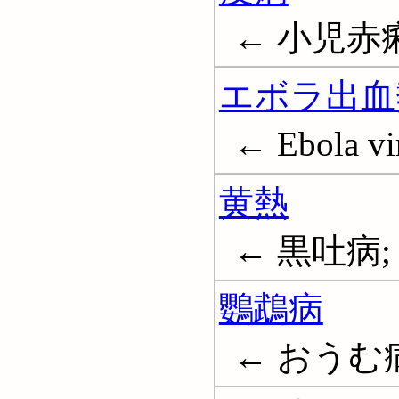
← 小児赤痢
エボラ出血
← Ebola vir
黄熱
← 黒吐病; 黄
鸚鵡病
← おうむ病; 