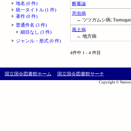
地名 (0 件)
断毒論
統一タイトル (1 件)
恙虫病
著作 (0 件)
← ツツガムシ病; Tsutsugamus
普通件名 (3 件)
風土病
細目なし (3 件)
← 地方病
ジャンル・形式 (0 件)
4件中 1 - 4 件目
国立国会図書館ホーム
国立国会図書館サーチ
Copyright © Nationa