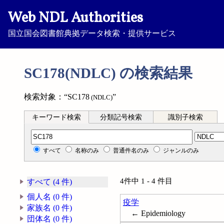
Web NDL Authorities
国立国会図書館典拠データ検索・提供サービス
SC178(NDLC) の検索結果
検索対象：“SC178
”
(NDLC)
キーワード検索
分類記号検索
識別子検索
分類記号検索
すべて
名称のみ
普通件名のみ
ジャンルのみ
4件中 1 - 4 件目
すべて (4 件)
個人名 (0 件)
疫学
家族名 (0 件)
← Epidemiology
団体名 (0 件)