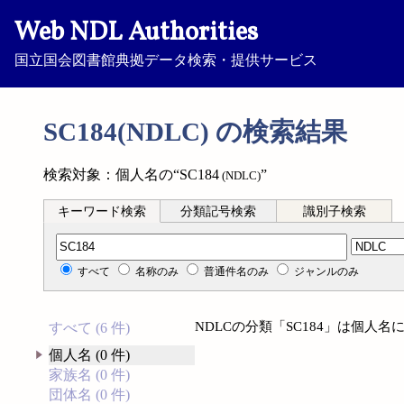
Web NDL Authorities
国立国会図書館典拠データ検索・提供サービス
SC184(NDLC) の検索結果
検索対象：個人名の“SC184
”
(NDLC)
キーワード検索
分類記号検索
識別子検索
分類記号検索
すべて
名称のみ
普通件名のみ
ジャンルのみ
NDLCの分類「SC184」は個人
すべて (6 件)
個人名 (0 件)
家族名 (0 件)
団体名 (0 件)