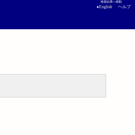
検索結果へ移動
▸
English
ヘルプ