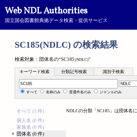
Web NDL Authorities
国立国会図書館典拠データ検索・提供サービス
SC185(NDLC) の検索結果
検索対象：団体名の“SC185
”
(NDLC)
キーワード検索
分類記号検索
識別子検索
分類記号検索
すべて
名称のみ
普通件名のみ
ジャンルのみ
NDLCの分類「SC185」は団体
すべて (5 件)
個人名 (0 件)
家族名 (0 件)
団体名 (0 件)