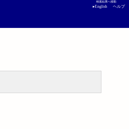
検索結果へ移動
▸
English
ヘルプ