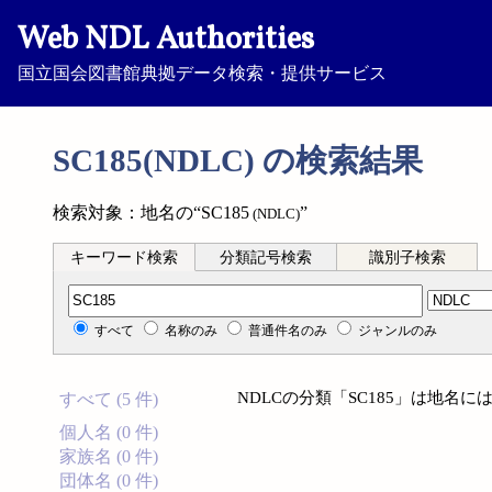
Web NDL Authorities
国立国会図書館典拠データ検索・提供サービス
SC185(NDLC) の検索結果
検索対象：地名の“SC185
”
(NDLC)
キーワード検索
分類記号検索
識別子検索
分類記号検索
すべて
名称のみ
普通件名のみ
ジャンルのみ
NDLCの分類「SC185」は地名
すべて (5 件)
個人名 (0 件)
家族名 (0 件)
団体名 (0 件)