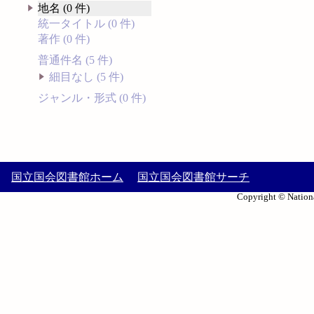
地名 (0 件)
統一タイトル (0 件)
著作 (0 件)
普通件名 (5 件)
細目なし (5 件)
ジャンル・形式 (0 件)
国立国会図書館ホーム
国立国会図書館サーチ
Copyright © Nationa