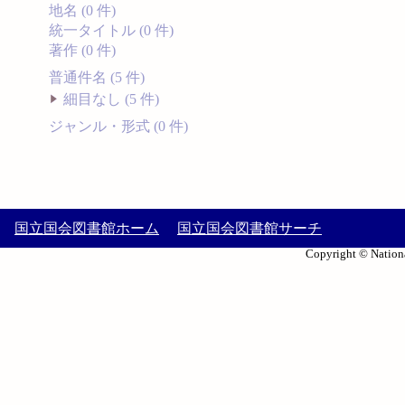
地名 (0 件)
統一タイトル (0 件)
著作 (0 件)
普通件名 (5 件)
細目なし (5 件)
ジャンル・形式 (0 件)
国立国会図書館ホーム
国立国会図書館サーチ
Copyright © Nationa