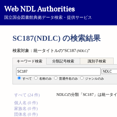
Web NDL Authorities
国立国会図書館典拠データ検索・提供サービス
SC187(NDLC) の検索結果
検索対象：統一タイトルの“SC187
”
(NDLC)
キーワード検索
分類記号検索
識別子検索
分類記号検索
すべて
名称のみ
普通件名のみ
ジャンルのみ
NDLCの分類「SC187」は統一
すべて (24 件)
個人名 (0 件)
家族名 (0 件)
団体名 (0 件)