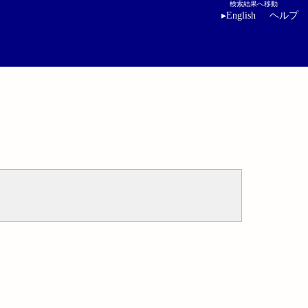
検索結果へ移動
▸
English
ヘルプ