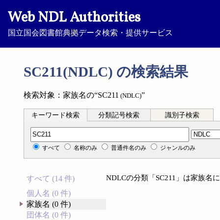
Web NDL Authorities
国立国会図書館典拠データ検索・提供サービス
SC211(NDLC) の検索結果
検索対象：家族名の“SC211
”
(NDLC)
キーワード検索
分類記号検索
識別子検索
分類記号検索
すべて
名称のみ
普通件名のみ
ジャンルのみ
NDLCの分類「SC211」は家族
すべて (14 件)
個人名 (0 件)
家族名 (0 件)
団体名 (0 件)