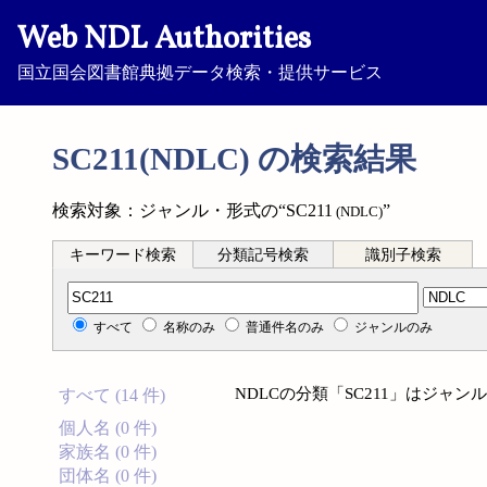
Web NDL Authorities
国立国会図書館典拠データ検索・提供サービス
SC211(NDLC) の検索結果
検索対象：ジャンル・形式の“SC211
”
(NDLC)
キーワード検索
分類記号検索
識別子検索
分類記号検索
すべて
名称のみ
普通件名のみ
ジャンルのみ
NDLCの分類「SC211」はジャ
すべて (14 件)
個人名 (0 件)
家族名 (0 件)
団体名 (0 件)