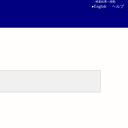
検索結果へ移動
▸
English
ヘルプ