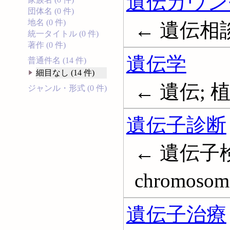
遺伝カウン
団体名 (0 件)
地名 (0 件)
← 遺伝相談; G
統一タイトル (0 件)
著作 (0 件)
遺伝学
普通件名 (14 件)
細目なし (14 件)
← 遺伝; 植
ジャンル・形式 (0 件)
遺伝子診断
← 遺伝子検
chromosome
遺伝子治療