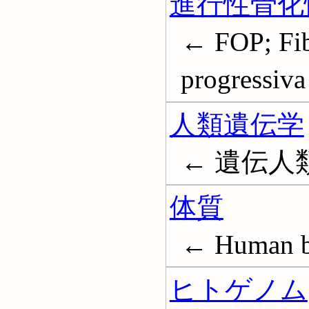
進行性骨化
← FOP; Fibr
progressiva
人類遺伝学
← 遺伝人類学;
体質
← Human be
ヒトゲノム