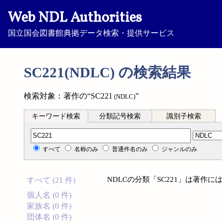
Web NDL Authorities
国立国会図書館典拠データ検索・提供サービス
SC221(NDLC) の検索結果
検索対象：著作の“SC221
”
(NDLC)
キーワード検索
分類記号検索
識別子検索
分類記号検索
すべて
名称のみ
普通件名のみ
ジャンルのみ
NDLCの分類「SC221」は著作
すべて (21 件)
個人名 (0 件)
家族名 (0 件)
団体名 (0 件)