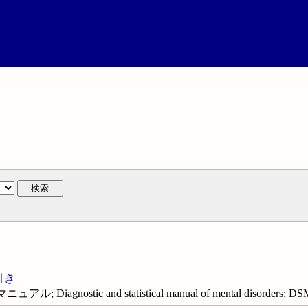
検索
引き
gnostic and statistical manual of mental disorders; DS