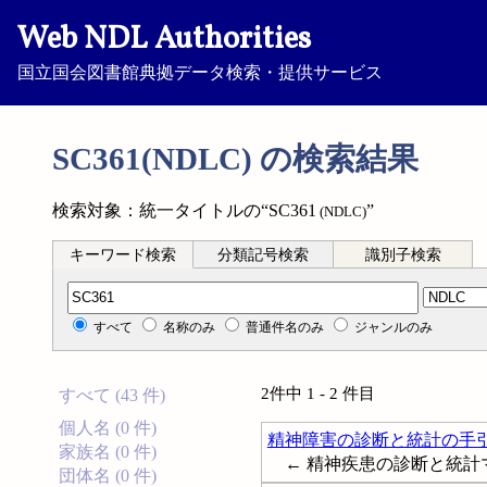
Web NDL Authorities
国立国会図書館典拠データ検索・提供サービス
SC361(NDLC) の検索結果
検索対象：統一タイトルの“SC361
”
(NDLC)
キーワード検索
分類記号検索
識別子検索
分類記号検索
すべて
名称のみ
普通件名のみ
ジャンルのみ
2件中 1 - 2 件目
すべて (43 件)
個人名 (0 件)
精神障害の診断と統計の手
家族名 (0 件)
← 精神疾患の診断と統計マニュアル; Dia
団体名 (0 件)