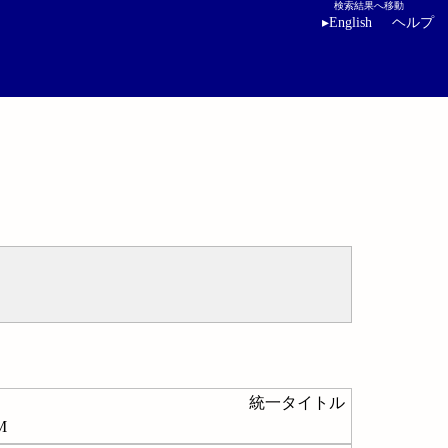
検索結果へ移動
▸
English
ヘルプ
統一タイトル
M