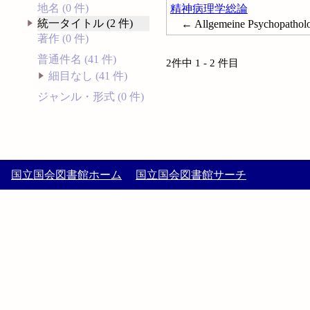
地名 (0 件)
精神病理学総論
統一タイトル (2 件)
← Allgemeine Psychopathol
著作 (0 件)
普通件名 (41 件)
2件中 1 - 2 件目
細目なし (41 件)
ジャンル・形式 (0 件)
国立国会図書館ホーム
国立国会図書館サーチ