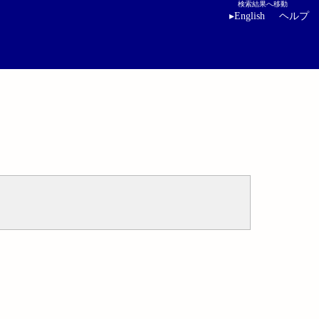
検索結果へ移動
▸
English
ヘルプ