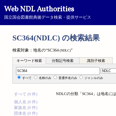
Web NDL Authorities
国立国会図書館典拠データ検索・提供サービス
SC364(NDLC) の検索結果
検索対象：地名の“SC364
”
(NDLC)
キーワード検索
分類記号検索
識別子検索
分類記号検索
すべて
名称のみ
普通件名のみ
ジャンルのみ
NDLCの分類「SC364」は地名
すべて (9 件)
個人名 (0 件)
家族名 (0 件)
団体名 (0 件)