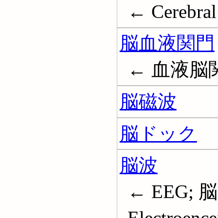
← Cerebral
脳血液関門
← 血液脳関門; 
脳磁波
脳ドック
脳波
← EEG; 
Electroenc