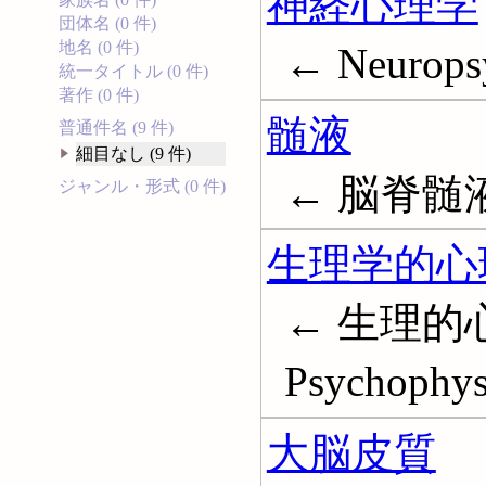
神経心理学
団体名 (0 件)
地名 (0 件)
← Neurops
統一タイトル (0 件)
著作 (0 件)
髄液
普通件名 (9 件)
細目なし (9 件)
← 脳脊髄液; C
ジャンル・形式 (0 件)
生理学的心
← 生理的
Psychophys
大脳皮質