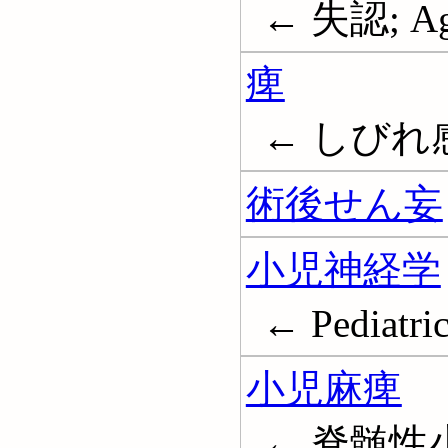
← 失認; Ag
痺
← しびれ
術後せん妄
小児神経学
← Pediatri
小児麻痺
← 脊髄性