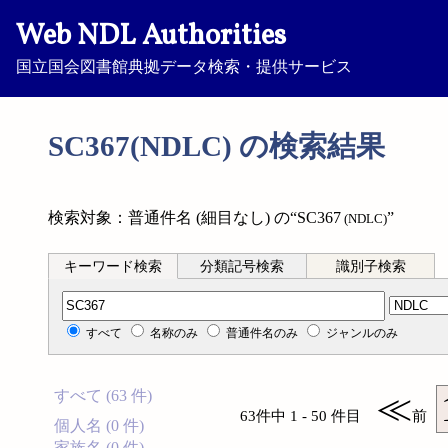
Web NDL Authorities
国立国会図書館典拠データ検索・提供サービス
SC367(NDLC) の検索結果
検索対象：普通件名 (細目なし) の“SC367
”
(NDLC)
キーワード検索
分類記号検索
識別子検索
分類記号検索
すべて
名称のみ
普通件名のみ
ジャンルのみ
すべて (63 件)
≪
63件中 1 - 50 件目
前
個人名 (0 件)
家族名 (0 件)