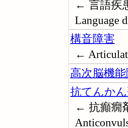
← 言語疾
Language di
構音障害
← Articulat
高次脳機能
抗てんかん
← 抗癲癇
Anticonvul