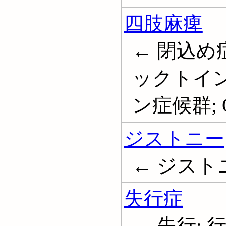
四肢麻痺
← 閉込め
ックトイン
ン症候群; Qu
ジストニー
← ジストニア
失行症
← 失行; 行