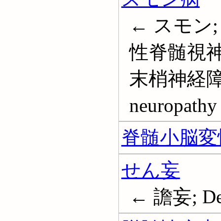
← スモン
性脊髄視神
末梢神経障害; 
neuropathy
脊髄小脳変
せん妄
← 譫妄; Del