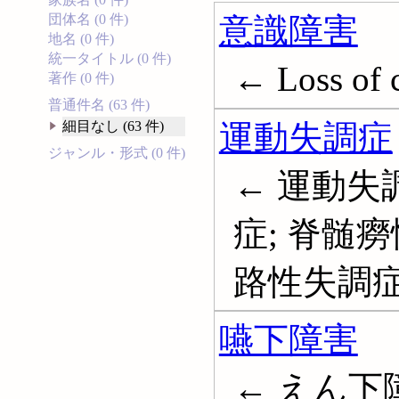
意識障害
団体名 (0 件)
地名 (0 件)
統一タイトル (0 件)
← Loss of 
著作 (0 件)
普通件名 (63 件)
運動失調症
細目なし (63 件)
ジャンル・形式 (0 件)
← 運動失
症; 脊髄癆
路性失調症; 
嚥下障害
← えん下障