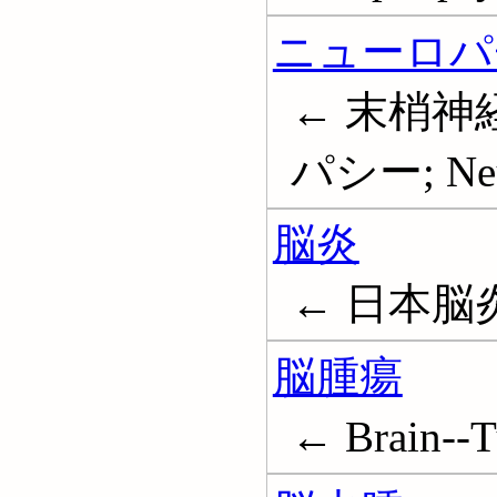
ニューロパ
← 末梢神経
パシー; Neu
脳炎
← 日本脳炎; 
脳腫瘍
← Brain--