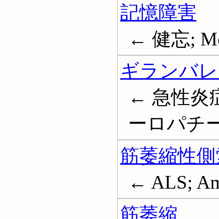
記憶障害
← 健忘; Mem
ギランバレ
← 急性
ーロパチー; Gu
筋萎縮性側
← ALS; Amyo
筋萎縮