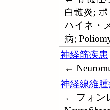
白髄炎; 
ハイネ・メ
病; Poliomye
神経筋疾患
← Neuromus
神経線維腫
← フォン