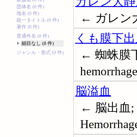
ガレン大静
団体名 (0 件)
地名 (0 件)
← ガレン
統一タイトル (0 件)
著作 (0 件)
くも膜下出
普通件名 (8 件)
細目なし (8 件)
← 蜘蛛膜下出
ジャンル・形式 (0 件)
hemorrhag
脳溢血
← 脳出血; 
Hemorrhag