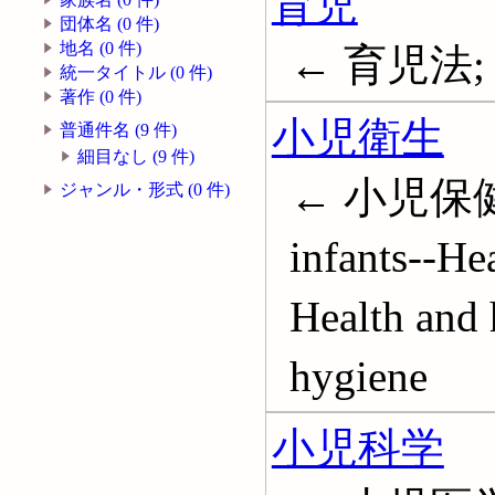
育児
団体名 (0 件)
地名 (0 件)
← 育児法; 子
統一タイトル (0 件)
著作 (0 件)
小児衛生
普通件名 (9 件)
細目なし (9 件)
← 小児保健;
ジャンル・形式 (0 件)
infants--He
Health and 
hygiene
小児科学