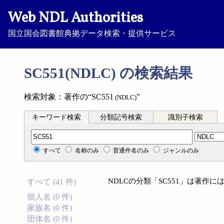
Web NDL Authorities
国立国会図書館典拠データ検索・提供サービス
SC551(NDLC) の検索結果
検索対象：著作の“SC551
”
(NDLC)
キーワード検索
分類記号検索
識別子検索
分類記号検索
すべて
名称のみ
普通件名のみ
ジャンルのみ
NDLCの分類「SC551」は著作
すべて (41 件)
個人名 (0 件)
家族名 (0 件)
団体名 (0 件)