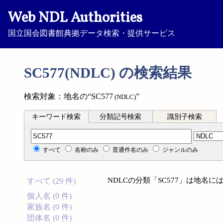
Web NDL Authorities
国立国会図書館典拠データ検索・提供サービス
SC577(NDLC) の検索結果
検索対象：地名の“SC577
”
(NDLC)
キーワード検索
分類記号検索
識別子検索
分類記号検索
すべて
名称のみ
普通件名のみ
ジャンルのみ
NDLCの分類「SC577」は地名
すべて (29 件)
個人名 (0 件)
家族名 (0 件)
団体名 (0 件)