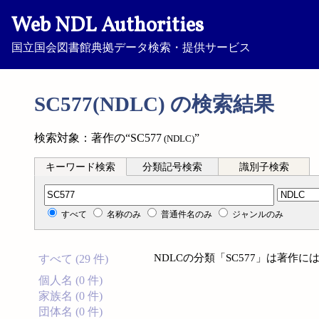
Web NDL Authorities
国立国会図書館典拠データ検索・提供サービス
SC577(NDLC) の検索結果
検索対象：著作の“SC577
”
(NDLC)
キーワード検索
分類記号検索
識別子検索
分類記号検索
すべて
名称のみ
普通件名のみ
ジャンルのみ
NDLCの分類「SC577」は著作
すべて (29 件)
個人名 (0 件)
家族名 (0 件)
団体名 (0 件)