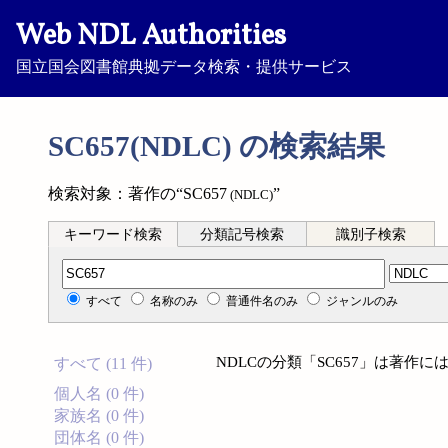
Web NDL Authorities
国立国会図書館典拠データ検索・提供サービス
SC657(NDLC) の検索結果
検索対象：著作の“SC657
”
(NDLC)
キーワード検索
分類記号検索
識別子検索
分類記号検索
すべて
名称のみ
普通件名のみ
ジャンルのみ
NDLCの分類「SC657」は著作
すべて (11 件)
個人名 (0 件)
家族名 (0 件)
団体名 (0 件)