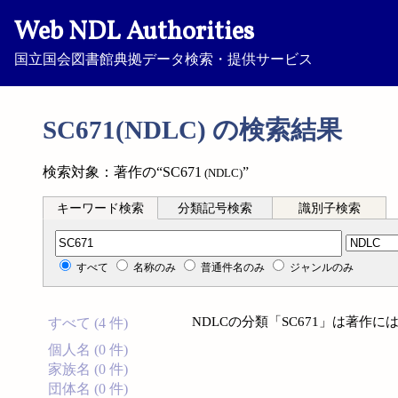
Web NDL Authorities
国立国会図書館典拠データ検索・提供サービス
SC671(NDLC) の検索結果
検索対象：著作の“SC671
”
(NDLC)
キーワード検索
分類記号検索
識別子検索
分類記号検索
すべて
名称のみ
普通件名のみ
ジャンルのみ
NDLCの分類「SC671」は著作
すべて (4 件)
個人名 (0 件)
家族名 (0 件)
団体名 (0 件)