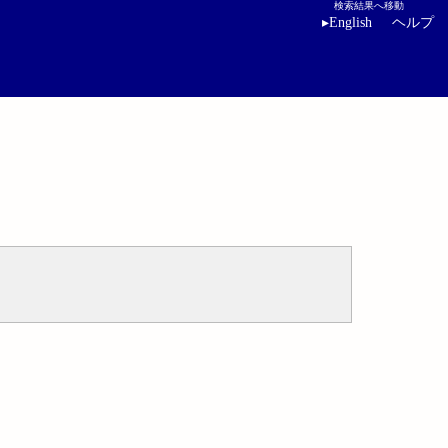
検索結果へ移動
▸
English
ヘルプ