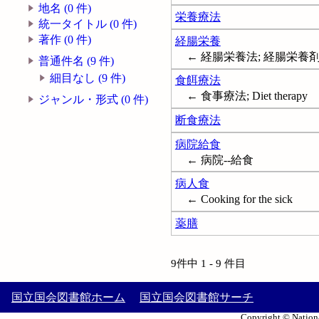
地名 (0 件)
栄養療法
統一タイトル (0 件)
著作 (0 件)
経腸栄養
← 経腸栄養法; 経腸栄養剤; Ent
普通件名 (9 件)
細目なし (9 件)
食餌療法
← 食事療法; Diet therapy
ジャンル・形式 (0 件)
断食療法
病院給食
← 病院--給食
病人食
← Cooking for the sick
薬膳
9件中 1 - 9 件目
国立国会図書館ホーム
国立国会図書館サーチ
Copyright © Nationa