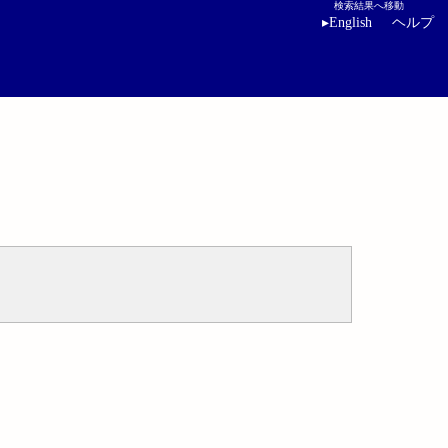
検索結果へ移動
▸
English
ヘルプ