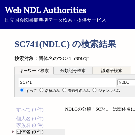
Web NDL Authorities
国立国会図書館典拠データ検索・提供サービス
SC741(NDLC) の検索結果
検索対象：団体名の“SC741
”
(NDLC)
キーワード検索
分類記号検索
識別子検索
分類記号検索
すべて
名称のみ
普通件名のみ
ジャンルのみ
NDLCの分類「SC741」は団体
すべて (9 件)
個人名 (0 件)
家族名 (0 件)
団体名 (0 件)