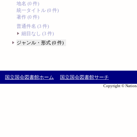
地名 (0 件)
統一タイトル (0 件)
著作 (0 件)
普通件名 (3 件)
細目なし (3 件)
ジャンル・形式 (0 件)
国立国会図書館ホーム
国立国会図書館サーチ
Copyright © Nationa