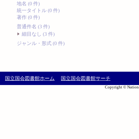
地名 (0 件)
統一タイトル (0 件)
著作 (0 件)
普通件名 (3 件)
細目なし (3 件)
ジャンル・形式 (0 件)
国立国会図書館ホーム
国立国会図書館サーチ
Copyright © Nationa