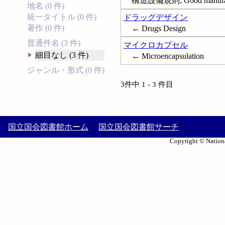
構造設備規則; Good manufact
地名 (0 件)
統一タイトル (0 件)
ドラッグデザイン
著作 (0 件)
← Drugs Design
普通件名 (3 件)
マイクロカプセル
細目なし (3 件)
← Microencapsulation
ジャンル・形式 (0 件)
3件中 1 - 3 件目
国立国会図書館ホーム
国立国会図書館サーチ
Copyright © Nationa