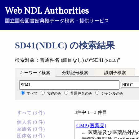
Web NDL Authorities
国立国会図書館典拠データ検索・提供サービス
SD41(NDLC) の検索結果
検索対象：普通件名 (細目なし) の“SD41
”
(NDLC)
キーワード検索
分類記号検索
識別子検索
分類記号検索
すべて
名称のみ
普通件名のみ
ジャンルのみ
3件中 1 - 3 件目
すべて (3 件)
個人名 (0 件)
GMP (医薬品)
家族名 (0 件)
← 医薬品及び医薬品外品
団体名 (0 件)