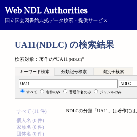
Web NDL Authorities
国立国会図書館典拠データ検索・提供サービス
UA11(NDLC) の検索結果
検索対象：著作の“UA11
”
(NDLC)
キーワード検索
分類記号検索
識別子検索
分類記号検索
すべて
名称のみ
普通件名のみ
ジャンルのみ
NDLCの分類「UA11」は著作に
すべて (11 件)
個人名 (0 件)
家族名 (0 件)
団体名 (0 件)