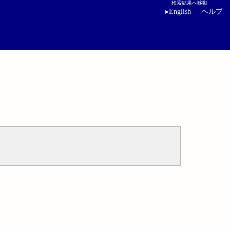
検索結果へ移動
▸
English
ヘルプ