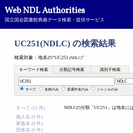
Web NDL Authorities
国立国会図書館典拠データ検索・提供サービス
UC251(NDLC) の検索結果
検索対象：地名の“UC251
”
(NDLC)
キーワード検索
分類記号検索
識別子検索
分類記号検索
すべて
名称のみ
普通件名のみ
ジャンルのみ
NDLCの分類「UC251」は地名
すべて (21 件)
個人名 (0 件)
家族名 (0 件)
団体名 (0 件)